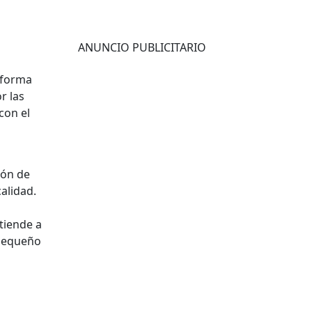
ANUNCIO PUBLICITARIO
 forma
r las
con el
ión de
alidad.
tiende a
 pequeño