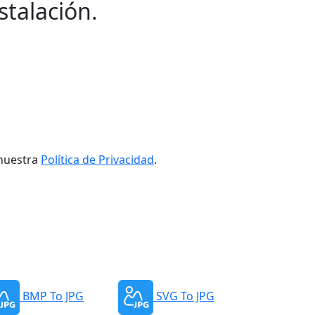
stalación.
nuestra
Política de Privacidad
.
BMP To JPG
SVG To JPG