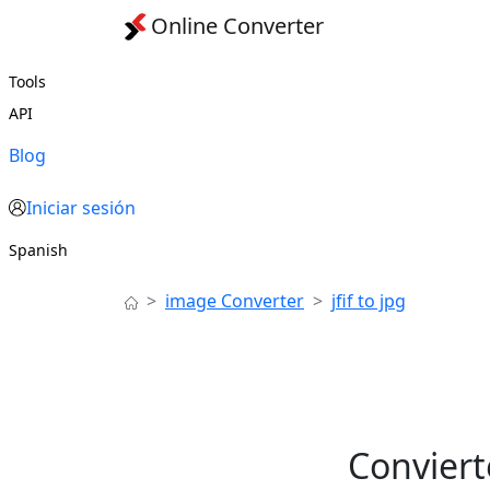
Online Converter
Tools
API
Blog
Iniciar sesión
Spanish
image Converter
jfif to jpg
Convierte