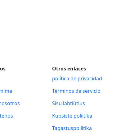
sos
Otros enlaces
política de privacidad
amima
Términos de servicio
nosotros
Sisu lahtiütlus
tenos
Küpsiste poliitika
Tagastuspoliitika