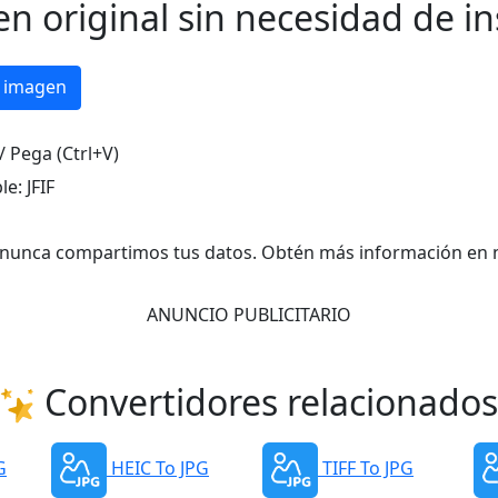
n original sin necesidad de in
r imagen
/ Pega (Ctrl+V)
le:
JFIF
y nunca compartimos tus datos. Obtén más información en 
ANUNCIO PUBLICITARIO
Convertidores relacionados
G
HEIC To JPG
TIFF To JPG