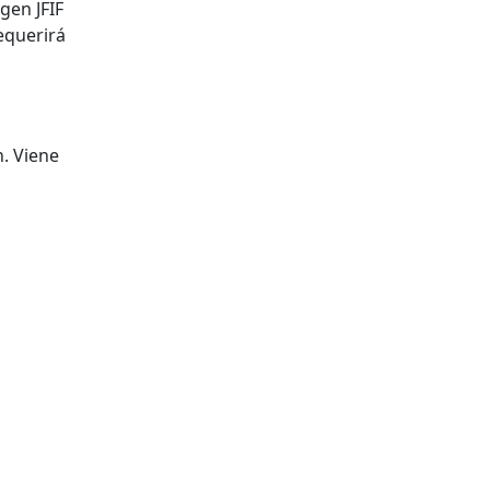
gen JFIF
requerirá
n. Viene