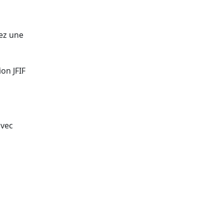
gez une
on JFIF
avec