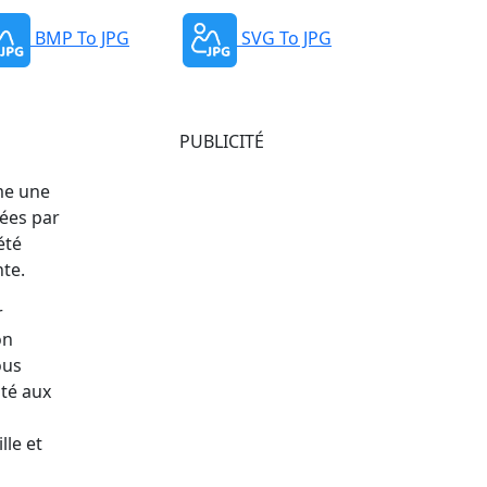
BMP To JPG
SVG To JPG
PUBLICITÉ
me une
rées par
été
nte.
r
on
ous
pté aux
lle et