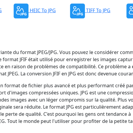
G
HEIC To JPG
TIFF To JPG
variante du format JPEG/JPG. Vous pouvez le considérer com
format JFIF était utilisé pour enregistrer les images captu
ète en raison de problèmes de compatibilité. Ce problème a 
mat JPEG. La conversion JFIF en JPG est donc devenue coura
n format de fichier plus avancé et plus performant créé pa
sport d'images compressées uniques. JPG est une compressi
randes images avec un léger compromis sur la qualité. Plus v
originale sera réduite. Le format JPG est particulièrement ada
e perte de qualité. C'est pourquoi les gens ont tendance à
. Tout le monde peut l'utiliser pour profiter de la petite tai