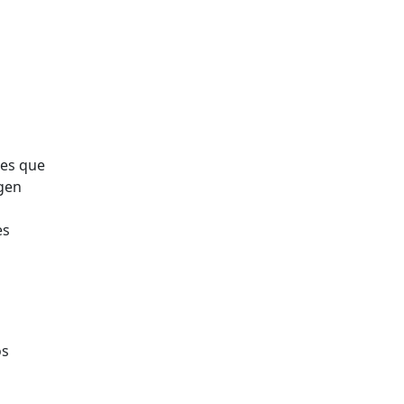
res que
agen
es
os