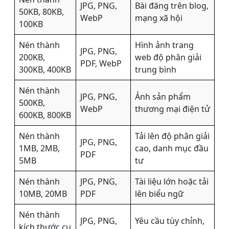
JPG, PNG,
Bài đăng trên blog,
50KB, 80KB,
WebP
mạng xã hội
100KB
Nén thành
Hình ảnh trang
JPG, PNG,
200KB,
web độ phân giải
PDF, WebP
300KB, 400KB
trung bình
Nén thành
JPG, PNG,
Ảnh sản phẩm
500KB,
WebP
thương mại điện tử
600KB, 800KB
Nén thành
Tải lên độ phân giải
JPG, PNG,
1MB, 2MB,
cao, danh mục đầu
PDF
5MB
tư
Nén thành
JPG, PNG,
Tài liệu lớn hoặc tải
10MB, 20MB
PDF
lên biểu ngữ
Nén thành
JPG, PNG,
Yêu cầu tùy chỉnh,
kích thước cụ