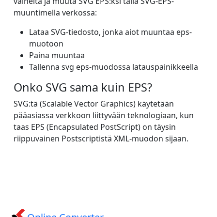
vaiheita ja muuta SVG EPS:ksi tällä SVG-EPS-
muuntimella verkossa:
Lataa SVG-tiedosto, jonka aiot muuntaa eps-
muotoon
Paina muuntaa
Tallenna svg eps-muodossa latauspainikkeella
Onko SVG sama kuin EPS?
SVG:tä (Scalable Vector Graphics) käytetään
pääasiassa verkkoon liittyvään teknologiaan, kun
taas EPS (Encapsulated PostScript) on täysin
riippuvainen Postscriptistä XML-muodon sijaan.