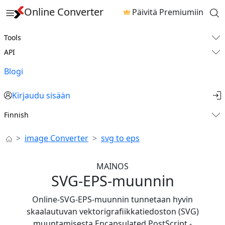
Online Converter
Päivitä Premiumiin
Tools
API
Blogi
Kirjaudu sisään
Finnish
image Converter
svg to eps
MAINOS
SVG-EPS-muunnin
Online-SVG-EPS-muunnin tunnetaan hyvin
skaalautuvan vektorigrafiikkatiedoston (SVG)
muuntamisesta Encapsulated PostScript -