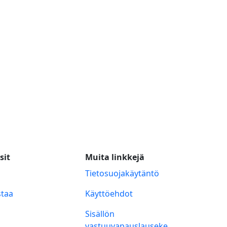
sit
Muita linkkejä
Tietosuojakäytäntö
taa
Käyttöehdot
Sisällön
vastuuvapauslauseke