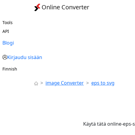
Online Converter
Tools
API
Blogi
Kirjaudu sisään
Finnish
image Converter
eps to svg
Käytä tätä online-eps-