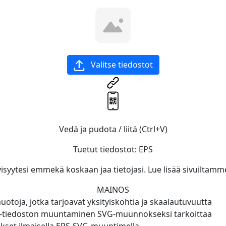
Valitse tiedostot
Vedä ja pudota / liitä (Ctrl+V)
Tuetut tiedostot:
EPS
isyytesi emmekä koskaan jaa tietojasi. Lue lisää sivuiltamm
MAINOS
otoja, jotka tarjoavat yksityiskohtia ja skaalautuvuutta
S-tiedoston muuntaminen SVG-muunnokseksi tarkoittaa
nnokset ilmaisella EPS-SVG-muuntimella.