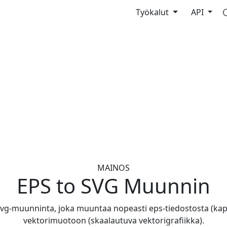
Työkalut
API
MAINOS
EPS to SVG Muunnin
svg-muunninta, joka muuntaa nopeasti eps-tiedostosta (kaps
vektorimuotoon (skaalautuva vektorigrafiikka).