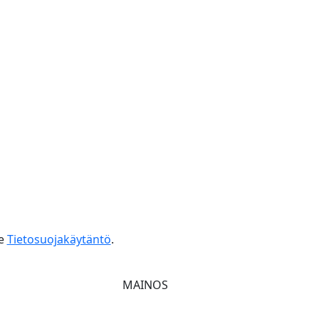
e
Tietosuojakäytäntö
.
MAINOS