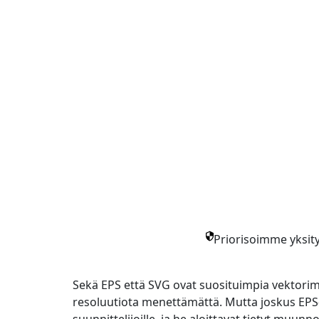
Priorisoimme yksity
Sekä EPS että SVG ovat suosituimpia vektorimu
resoluutiota menettämättä. Mutta joskus EP
suunnittelijoille, ja he aloittavat tietyt muu