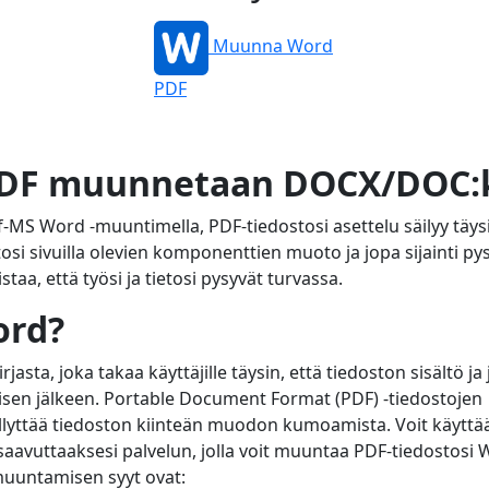
Muunna Word
PDF
 PDF muunnetaan DOCX/DOC:k
-MS Word -muuntimella, PDF-tiedostosi asettelu säilyy täys
i sivuilla olevien komponenttien muoto ja jopa sijainti py
, että työsi ja tietosi pysyvät turvassa.
ord?
asta, joka takaa käyttäjille täysin, että tiedoston sisältö ja
sen jälkeen. Portable Document Format (PDF) -tiedostojen
ttää tiedoston kiinteän muodon kumoamista. Voit käyttä
vuttaaksesi palvelun, jolla voit muuntaa PDF-tiedostosi 
 muuntamisen syyt ovat: