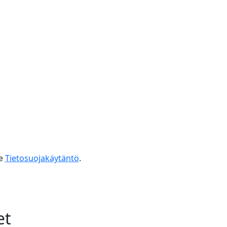
e
Tietosuojakäytäntö
.
et