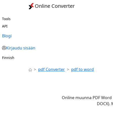
Online Converter
Tools
API
Blogi
Kirjaudu sisään
Finnish
pdf Converter
pdf to word
Online muunna PDF Word a
DOCX). M