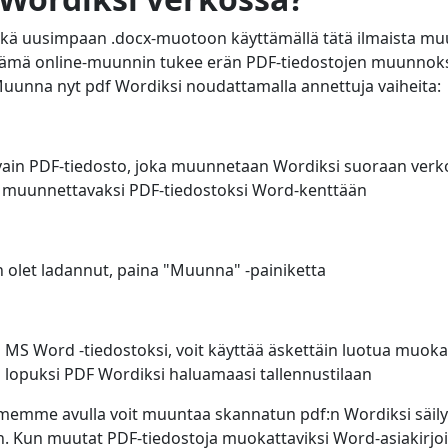
kä uusimpaan .docx-muotoon käyttämällä tätä ilmaista m
tämä online-muunnin tukee erän PDF-tiedostojen muunnok
Muunna nyt pdf Wordiksi noudattamalla annettuja vaiheita:
e vain PDF-tiedosto, joka muunnetaan Wordiksi suoraan verko
i muunnettavaksi PDF-tiedostoksi Word-kenttään
n olet ladannut, paina "Muunna" -painiketta
MS Word -tiedostoksi, voit käyttää äskettäin luotua muoka
a lopuksi PDF Wordiksi haluamaasi tallennustilaan
emme avulla voit muuntaa skannatun pdf:n Wordiksi säily
. Kun muutat PDF-tiedostoja muokattaviksi Word-asiakirjoi