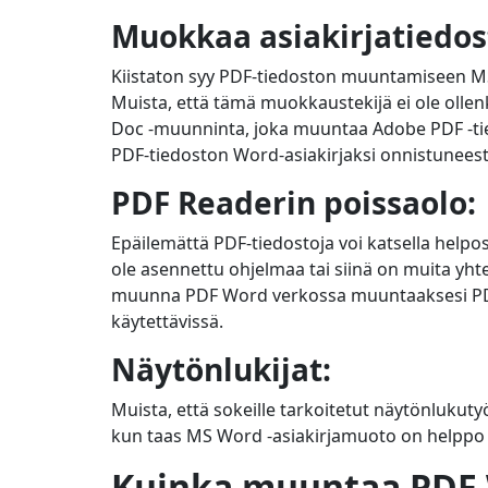
Muokkaa asiakirjatiedos
Kiistaton syy PDF-tiedoston muuntamiseen MS 
Muista, että tämä muokkaustekijä ei ole ollen
Doc -muunninta, joka muuntaa Adobe PDF -ti
PDF-tiedoston Word-asiakirjaksi onnistuneest
PDF Readerin poissaolo:
Epäilemättä PDF-tiedostoja voi katsella helpos
ole asennettu ohjelmaa tai siinä on muita yht
muunna PDF Word verkossa muuntaaksesi PDF-
käytettävissä.
Näytönlukijat:
Muista, että sokeille tarkoitetut näytönluku
kun taas MS Word -asiakirjamuoto on helppo 
Kuinka muuntaa PDF 