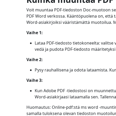
Voit muuntaa PDF-tiedoston Doc-muotoon se
PDF Word verkossa. Kääntöpuolena on, että 
Word-asiakirjoiksi vääristämättä muotoilua. 
Vaihe 1:
Lataa PDF-tiedosto tietokoneelta: valits
vedä ja pudota PDF-tiedosto määritetyks
Vaihe 2:
Pysy rauhallisena ja odota lataamista. Ku
Vaihe 3:
Kun Adobe PDF -tiedostosi on muunnettu 
Word-asiakirjaasi lataamalla sen. Tallenn
Huomautus: Online-pdf:stä ms word -muuntim
samalla tuloksena olevan tiedoston muotoilun