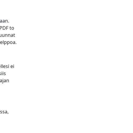
aan.
 PDF to
muunnat
helppoa.
lesi ei
iis
ajan
ssa,