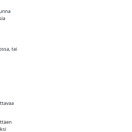
uunna
sia
ssa, tai
ttavaa
ttäen
ksi