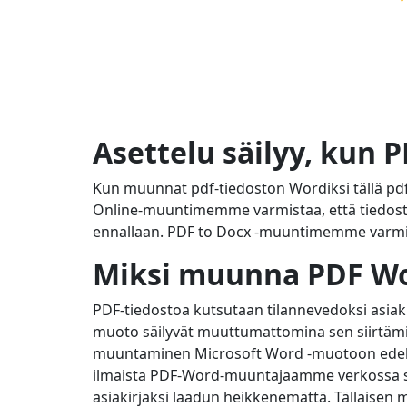
Asettelu säilyy, kun
Kun muunnat pdf-tiedoston Wordiksi tällä pdf
Online-muuntimemme varmistaa, että tiedostos
ennallaan. PDF to Docx -muuntimemme varmistaa
Miksi muunna PDF W
PDF-tiedostoa kutsutaan tilannevedoksi asiakirj
muoto säilyvät muuttumattomina sen siirtämi
muuntaminen Microsoft Word -muotoon edelly
ilmaista PDF-Word-muuntajaamme verkossa saa
asiakirjaksi laadun heikkenemättä. Tällaisen