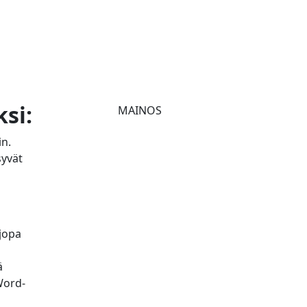
si:
MAINOS
in.
syvät
 jopa
ä
Word-