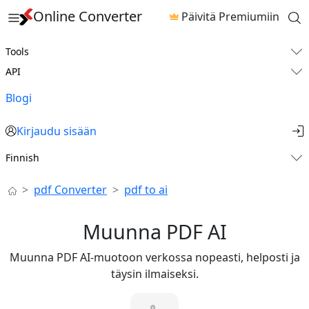
Online Converter
Päivitä Premiumiin
Tools
API
Blogi
Kirjaudu sisään
Finnish
pdf Converter
pdf to ai
Muunna PDF AI
Muunna PDF AI-muotoon verkossa nopeasti, helposti ja
täysin ilmaiseksi.