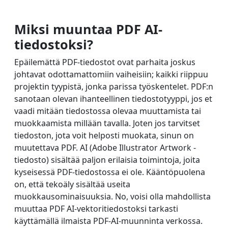
Miksi muuntaa PDF AI-
tiedostoksi?
Epäilemättä PDF-tiedostot ovat parhaita joskus
johtavat odottamattomiin vaiheisiin; kaikki riippuu
projektin tyypistä, jonka parissa työskentelet. PDF:n
sanotaan olevan ihanteellinen tiedostotyyppi, jos et
vaadi mitään tiedostossa olevaa muuttamista tai
muokkaamista millään tavalla. Joten jos tarvitset
tiedoston, jota voit helposti muokata, sinun on
muutettava PDF. AI (Adobe Illustrator Artwork -
tiedosto) sisältää paljon erilaisia toimintoja, joita
kyseisessä PDF-tiedostossa ei ole. Kääntöpuolena
on, että tekoäly sisältää useita
muokkausominaisuuksia. No, voisi olla mahdollista
muuttaa PDF AI-vektoritiedostoksi tarkasti
käyttämällä ilmaista PDF-AI-muunninta verkossa.