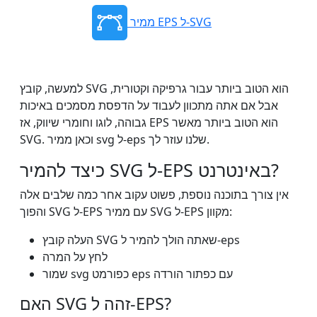
ממיר EPS ל-SVG
למעשה, קובץ SVG הוא הטוב ביותר עבור גרפיקה וקטורית,
אבל אם אתה מתכוון לעבוד על הדפסת מסמכים באיכות
גבוהה, לוגו וחומרי שיווק, אז EPS הוא הטוב ביותר מאשר
SVG. וכאן ממיר svg ל-eps שלנו עוזר לך.
כיצד להמיר SVG ל-EPS באינטרנט?
אין צורך בתוכנה נוספת, פשוט עקוב אחר כמה שלבים אלה
והפוך SVG ל-EPS עם ממיר SVG ל-EPS מקוון:
העלה קובץ SVG שאתה הולך להמיר ל-eps
לחץ על המרה
שמור svg כפורמט eps עם כפתור הורדה
האם SVG זהה ל-EPS?