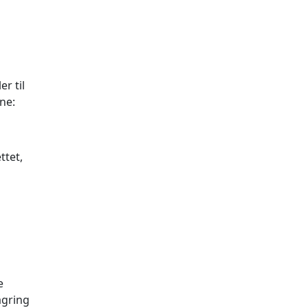
r til
ne:
ttet,
e
agring