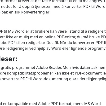
d-format krever at det faste formatet til en fil må angres. 
 nettet for å oppnå tjenesten med å konverter PDF til Word
bak en slik konvertering er:
F til MS Word er at brukere kan være i stand til å redigere 
ett ikke er mulig med en online PDF-editor, du må bruke PDF
e PDF til en redigerbar Doc-fil. Når du konverterer PDF-fil
øre redigeringer ved hjelp av Word eller lignende programv
leser:
 det gratis programmet Adobe Reader. Men hvis datamaskinen 
ndre kompatibilitetsproblemer, kan ikke et PDF-dokument le
 konvertere PDF til Word-dokument og gjøre det tilgjengelig
lltid er kompatible med Adobe PDF-format, mens MS Word-