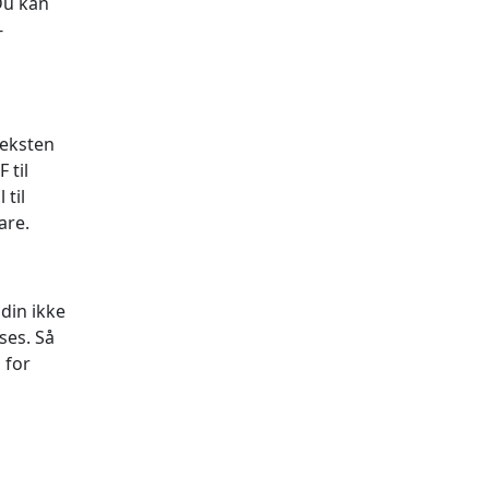
Du kan
-
teksten
 til
 til
are.
din ikke
ses. Så
 for