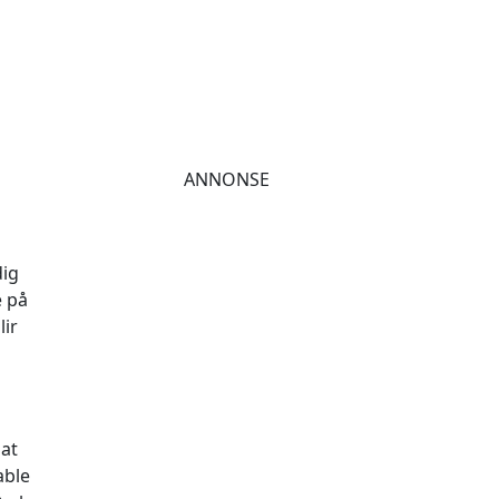
ANNONSE
dig
e på
lir
 at
able