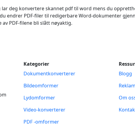
g lar deg konvertere skannet pdf til word mens du oppretth
r du endrer PDF-filer til redigerbare Word-dokumenter gje
 av PDF-filene bli slått nøyaktig.
Kategorier
Ressur
Dokumentkonverterer
Blogg
Bildeomformer
Rekla
com
Lydomformer
Om os
Video-konverterer
Kontak
PDF -omformer