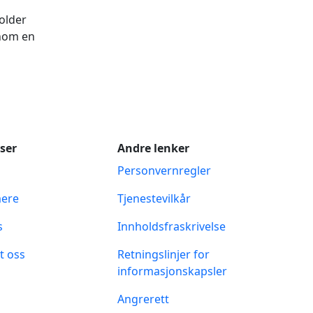
older
nnom en
ser
Andre lenker
Personvernregler
mere
Tjenestevilkår
s
Innholdsfraskrivelse
t oss
Retningslinjer for
informasjonskapsler
Angrerett