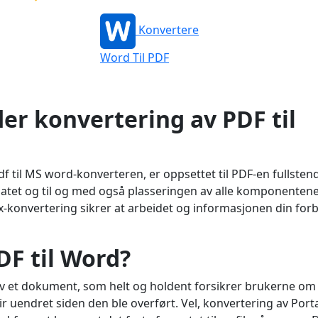
Konvertere
Word Til PDF
er konvertering av PDF til
 til MS word-konverteren, er oppsettet til PDF-en fullsten
rmatet og til og med også plasseringen av alle komponenten
Docx-konvertering sikrer at arbeidet og informasjonen din forb
DF til Word?
e av et dokument, som helt og holdent forsikrer brukerne om
lir uendret siden den ble overført. Vel, konvertering av Port