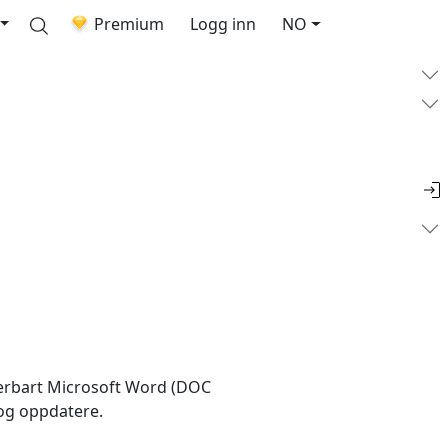
Premium
Logg inn
NO
d
igerbart Microsoft Word (DOC
 og oppdatere.