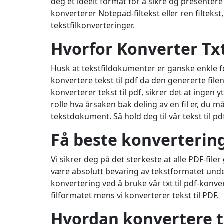
deg et ideelt format for å sikre og presentere
konverterer Notepad-filtekst eller ren filtekst, 
tekstfilkonverteringer.
Hvorfor Konverter Txt
Husk at tekstfildokumenter er ganske enkle for
konvertere tekst til pdf da den genererte file
konverterer tekst til pdf, sikrer det at ingen y
rolle hva årsaken bak deling av en fil er, du må
tekstdokument. Så hold deg til vår tekst til p
Få beste konvertering
Vi sikrer deg på det sterkeste at alle PDF-filer g
være absolutt bevaring av tekstformatet under 
konvertering ved å bruke vår txt til pdf-konve
filformatet mens vi konverterer tekst til PDF.
Hvordan konvertere te