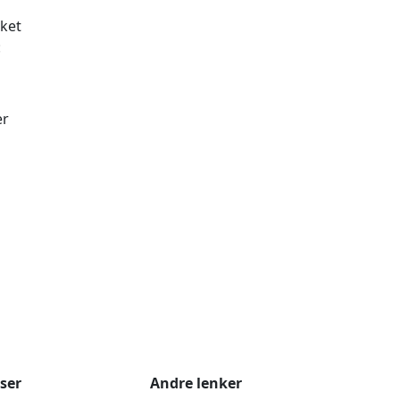
kket
:
er
ser
Andre lenker