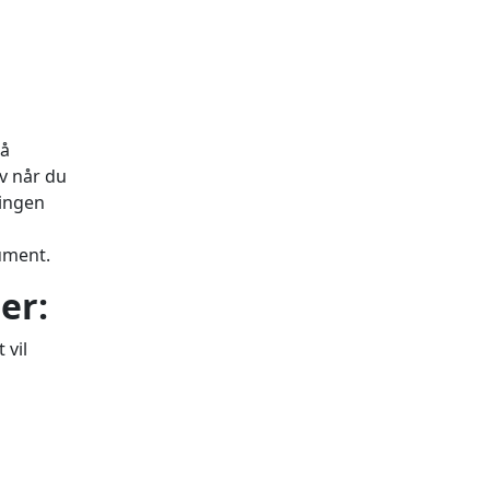
 å
lv når du
 ingen
kument.
er:
 vil