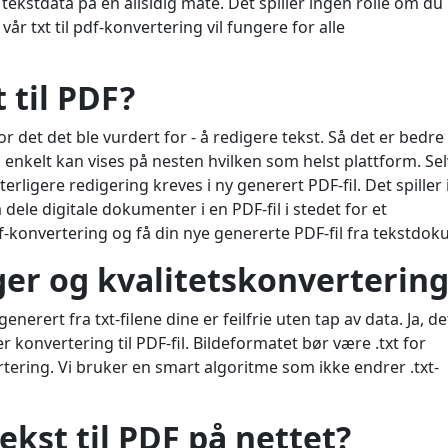
 tekstdata på en allsidig måte. Det spiller ingen rolle om du
vår txt til pdf-konvertering vil fungere for alle
 til PDF?
 det det ble vurdert for - å redigere tekst. Så det er bedre
n enkelt kan vises på nesten hvilken som helst plattform. Se
tterligere redigering kreves i ny generert PDF-fil. Det spiller
 dele digitale dokumenter i en PDF-fil i stedet for et
df-konvertering og få din nye genererte PDF-fil fra tekstdo
er og kvalitetskonvertering
enerert fra txt-filene dine er feilfrie uten tap av data. Ja, det
konvertering til PDF-fil. Bildeformatet bør være .txt for
rtering. Vi bruker en smart algoritme som ikke endrer .txt-
kst til PDF på nettet?