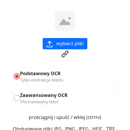
wybierz pliki
Podstawowy OCR
Tylko ekstrakcja tekstu
Zaawansowany OCR
Sformatowany tekst
przeciągnij i upuść / wklej (ctrl+v)
Obsługiwane pliki:
JPG
,
PNG
,
JPEG
,
HEIC
,
TIFF
,