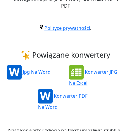
PDF
Polityce prywatności
.
Powiązane konwertery
Jpg Na Word
Konwerter JPG
Na Excel
Konwerter PDF
Na Word
Nasz konwerter zdjęcia na tekst umożliwia szybkie i