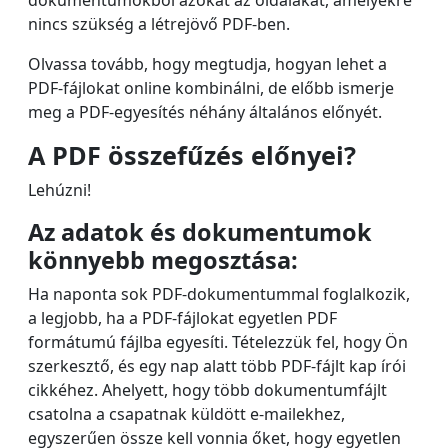
dokumentumokból azokat az oldalakat, amelyekre
nincs szükség a létrejövő PDF-ben.
Olvassa tovább, hogy megtudja, hogyan lehet a
PDF-fájlokat online kombinálni, de előbb ismerje
meg a PDF-egyesítés néhány általános előnyét.
A PDF összefűzés ​előnyei?
Lehúzni!
Az adatok és dokumentumok
könnyebb megosztása:
Ha naponta sok PDF-dokumentummal foglalkozik,
a legjobb, ha a PDF-fájlokat egyetlen PDF
formátumú fájlba egyesíti. Tételezzük fel, hogy Ön
szerkesztő, és egy nap alatt több PDF-fájlt kap írói
cikkéhez. Ahelyett, hogy több dokumentumfájlt
csatolna a csapatnak küldött e-mailekhez,
egyszerűen össze kell vonnia őket, hogy egyetlen