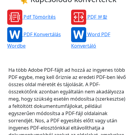
Pdf Tömörítés
PDF 분할
PDF Konvertálás
Word PDF
Wordbe
Konvertáló
Ha több Adobe PDF-fájlt ad hozzá az ingyenes több
PDF egybe, meg kell őriznie az eredeti PDF-ben lévő
összes oldal méretét és tájolását. A PDF-
összekötőnk azonban egyáltalán nem akadályozza
meg, hogy szükség esetén módosítsa (szerkesztse)
a feltöltött dokumentumfájlokat, például
egyszerűen módosítsa a PDF-fájl oldalainak
sorrendjét. Nos, a PDF egyesítés ​előtt vagy után
ingyenes PDF-elosztónkkal eltávolíthatja a