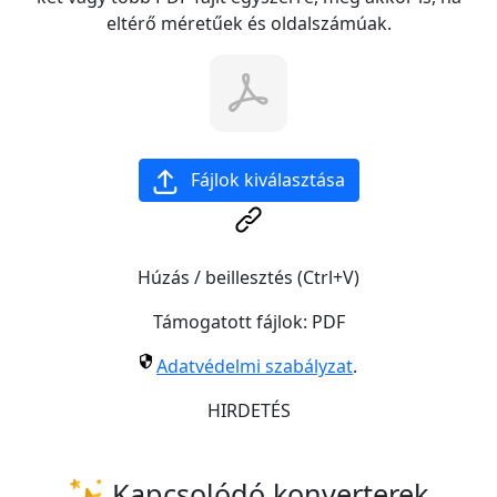
eltérő méretűek és oldalszámúak.
Fájlok kiválasztása
Húzás / beillesztés (Ctrl+V)
Támogatott fájlok:
PDF
Adatvédelmi szabályzat
.
HIRDETÉS
Kapcsolódó konverterek