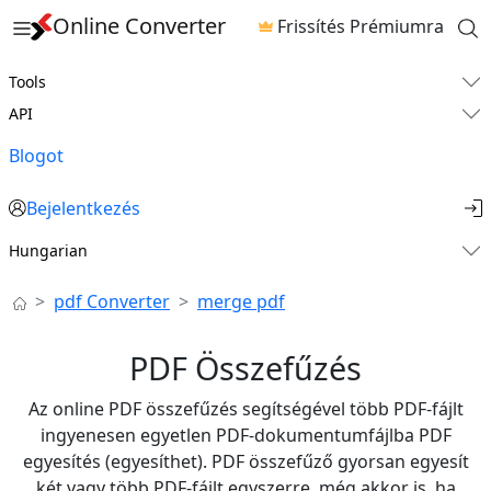
Online Converter
Frissítés Prémiumra
Tools
API
Blogot
Bejelentkezés
Hungarian
pdf Converter
merge pdf
PDF Összefűzés
Az online PDF összefűzés segítségével több PDF-fájlt
ingyenesen egyetlen PDF-dokumentumfájlba PDF
egyesítés (egyesíthet). PDF összefűző ​gyorsan egyesít
két vagy több PDF-fájlt egyszerre, még akkor is, ha