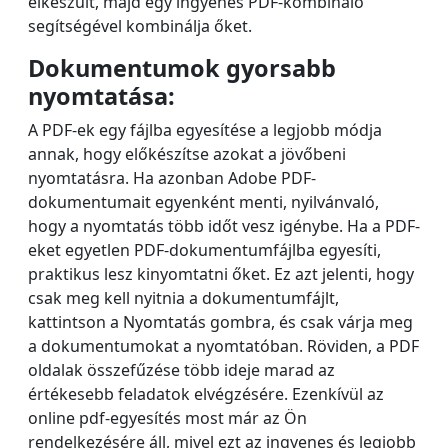
elkészült, majd egy ingyenes PDF-kombináló
segítségével kombinálja őket.
Dokumentumok gyorsabb
nyomtatása:
A PDF-ek egy fájlba egyesítése a legjobb módja
annak, hogy előkészítse azokat a jövőbeni
nyomtatásra. Ha azonban Adobe PDF-
dokumentumait egyenként menti, nyilvánvaló,
hogy a nyomtatás több időt vesz igénybe. Ha a PDF-
eket egyetlen PDF-dokumentumfájlba egyesíti,
praktikus lesz kinyomtatni őket. Ez azt jelenti, hogy
csak meg kell nyitnia a dokumentumfájlt,
kattintson a Nyomtatás gombra, és csak várja meg
a dokumentumokat a nyomtatóban. Röviden, a PDF
oldalak összefűzése több ideje marad az
értékesebb feladatok elvégzésére. Ezenkívül az
online pdf-egyesítés most már az Ön
rendelkezésére áll, mivel ezt az ingyenes és legjobb