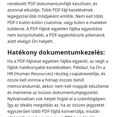
rendezett PDF dokumentumfájlt készítsen, és
azonnal elküldje. Több PDF-fájl kezelésének
legegyszerűbb módjaként említik. Nem kell több
PDF-t külön-külön csatolnia, vagy külön e-maileket
küldenie. A PDF-fájlok egyetlen fájlba egyesítése
nem bonyolultabb, a PDF-egyesítésünk pillanatok
alatt elvégzi Ön helyett.
Hatékony dokumentumkezelés:
Ha a PDF-fájlokat egyetlen fájlba egyesíti, az segít a
fájlok hatékonyabb kezelésében. Például, ha Ön a
HR (Human Resources) részleg csapatvezetője, és
össze kell vonnia a hónap összes belső
memorandumát, akkor nem kell mappát készítenie
és mentenie az összes dokumentumjegyzetet.
Nyilvánvalóan sok helyet foglal el a számítógépen.
Így az ideális megoldás az, ha az összes jegyzetet
egyszerűen több PDF-fájllá konvertálja, miután