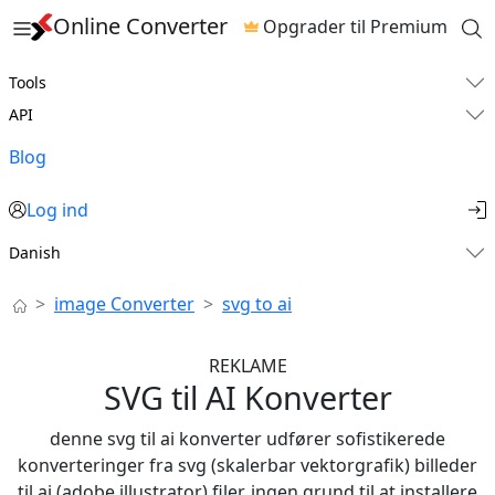
Online Converter
Opgrader til Premium
Tools
API
Blog
Log ind
Danish
image Converter
svg to ai
REKLAME
SVG til AI Konverter
denne svg til ai konverter udfører sofistikerede
konverteringer fra svg (skalerbar vektorgrafik) billeder
til ai (adobe illustrator) filer. ingen grund til at installere